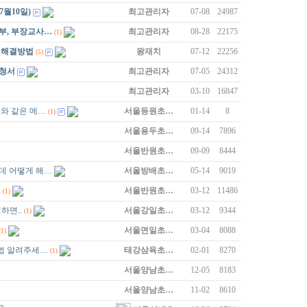
월10일)
최고관리자
07-08
24987
부, 부장교사…
최고관리자
08-28
22175
(1)
 해결방법
왕재치
07-12
22256
(5)
신청서
최고관리자
07-05
24312
최고관리자
03-10
16847
와 같은 메…
서울등원초…
01-14
8
(1)
서울용두초…
09-14
7896
서울반원초…
09-09
8444
데 어떻게 해…
서울방배초…
05-14
9019
기
서울반원초…
03-12
11486
(1)
하면..
서울강일초…
03-12
9344
(1)
서울면일초…
03-04
8088
(1)
법 알려주세…
태강삼육초…
02-01
8270
(1)
서울양남초…
12-05
8183
서울양남초…
11-02
8610