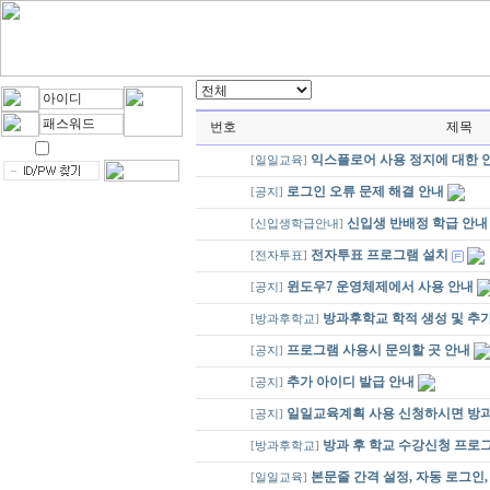
번호
제목
익스플로어 사용 정지에 대한 
[
일일교육
]
로그인 오류 문제 해결 안내
[
공지
]
신입생 반배정 학급 안내
[
신입생학급안내
]
전자투표 프로그램 설치
[
전자투표
]
윈도우7 운영체제에서 사용 안내
[
공지
]
방과후학교 학적 생성 및 추
[
방과후학교
]
프로그램 사용시 문의할 곳 안내
[
공지
]
추가 아이디 발급 안내
[
공지
]
일일교육계획 사용 신청하시면 방
[
공지
]
방과 후 학교 수강신청 프로
[
방과후학교
]
본문줄 간격 설정, 자동 로그인
[
일일교육
]