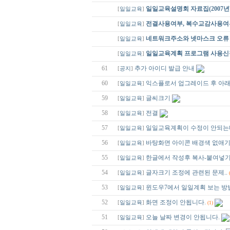
일일교육설명회 자료집(2007년7
[
일일교육
]
전결사용여부, 복수교감사용여
[
일일교육
]
네트워크주소와 넷마스크 오류
[
일일교육
]
일일교육계획 프로그램 사용
[
일일교육
]
61
추가 아이디 발급 안내
[
공지
]
60
익스플로서 업그레이드 후 아래
[
일일교육
]
59
글씨크기
[
일일교육
]
58
전결
[
일일교육
]
57
일일교육계획이 수정이 안되는
[
일일교육
]
56
바탕화면 아이콘 배경색 없애
[
일일교육
]
55
한글에서 작성후 복사-붙여넣기
[
일일교육
]
54
글자크기 조정에 관련된 문제..
[
일일교육
]
53
윈도우7에서 일일계획 보는 방
[
일일교육
]
52
화면 조정이 안됩니다.
[
일일교육
]
(1)
51
오늘 날짜 변경이 안됩니다.
[
일일교육
]